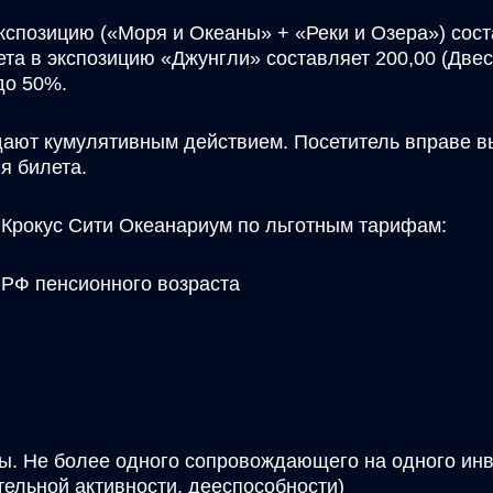
кспозицию («Моря и Океаны» + «Реки и Озера») сос
ета в экспозицию «Джунгли» составляет 200,00 (Двес
до 50%.
дают кумулятивным действием. Посетитель вправе в
я билета.
 Крокус Сити Океанариум по льготным тарифам:
 РФ пенсионного возраста
пы. Не более одного сопровождающего на одного ин
тельной активности, дееспособности)