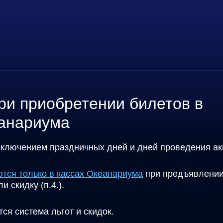
ри приобретении билетов в
еанариума
исключением праздничных дней и дней проведения ак
тся только в кассах Океанариума
при предъявлени
и скидку (п.4.).
я система льгот и скидок.