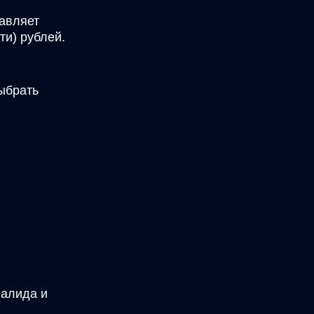
тавляет
ти) рублей.
ыбрать
валида и