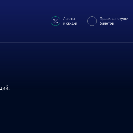
Льготы
Правила покупки
и скидки
билетов
ций.
и